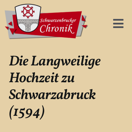
Zum
Inhalt
springen
To
Na
Start
Die Langweilige
Hochzeit zu
Die Gemeinde
Schwarzabruck
Über uns
(1594)
Kontakt